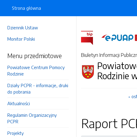
Strona główna
Dziennik Ustaw
Monitor Polski
Menu przedmiotowe
Biuletyn Informacji Publicz
Powiatow
Powiatowe Centrum Pomocy
Rodzinie 
Rodzinie
Działy PCPR - informacje, druki
do pobrania
os
Aktualności
Regulamin Organizacyjny
Raport P
PCPR
Projekty