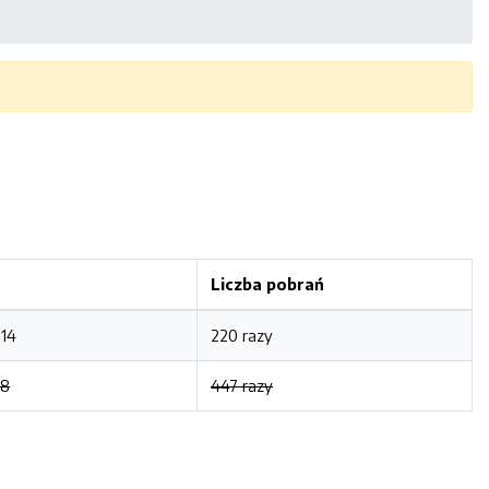
Liczba pobrań
:14
220 razy
48
447 razy