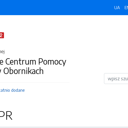
UA
E
nej
e Centrum Pomocy
w Obornikach
Wyszukiwar
tatnio dodane
CPR