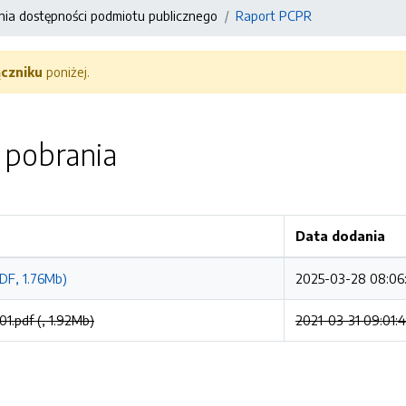
nia dostępności podmiotu publicznego
Raport PCPR
ączniku
poniżej.
o pobrania
Data dodania
DF, 1.76Mb)
2025-03-28 08:06
1.pdf (, 1.92Mb)
2021-03-31 09:01: