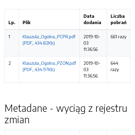
Data
Liczba
Lp.
Plik
dodania
pobrań
1
Klauzula_Ogolna_PCPR.pdf
2019-10-
661 razy
(PDF, 434.82Kb)
03
11:36:56
2
Klauzula_Ogolna_PZON.pdf
2019-10-
644
(PDF, 434.97Kb)
03
razy
11:36:56
Metadane - wyciąg z rejestru
zmian